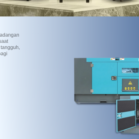
 cadangan
saat
 tangguh,
bagi